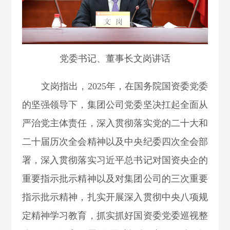
党委书记、董事长文岗讲话
文岗指出，2025年，在国务院国资委党委
的坚强领导下，集团公司党委坚决扛起全面从
严治党主体责任，深入贯彻落实党的二十大和
二十届历次全会精神以及中央纪委四次全会部
署，深入贯彻落实习近平总书记对国资央企的
重要指示批示精神以及对集团公司的三次重要
指示批示精神，扎实开展深入贯彻中央八项规
定精神学习教育，抓实抓好国资委党委巡视整