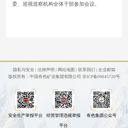
委、巡视巡察机构全体干部参加会议。
隐私与安全 |
法律声明 |
网站地图 |
联系我们 |
企业邮箱
版权所有：中国有色矿业集团有限公司
京ICP备09045720号
安全生产举报平台
经营管理违规举报
有色集团公众号
平台