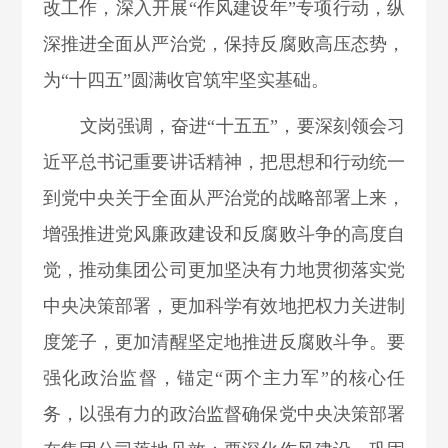
改工作，深入开展“作风建设年”专项行动，纵
深推进全面从严治党，保持反腐败高压态势，
为“十四五”圆满收官筑牢坚实基础。
文岗强调，奋进“十五五”，要深刻领会习
近平总书记重要讲话精神，把思想和行动统一
到党中央关于全面从严治党的战略部署上来，
增强推进党风廉政建设和反腐败斗争的高度自
觉，推动集团公司更加坚决有力地贯彻落实党
中央决策部署，更加科学有效地把权力关进制
度笼子，更加清醒坚定地推进反腐败斗争。要
强化政治监督，
锚定
“两个主力军”的核心任
务，
以强有力的政治监督确保党中央决策部署