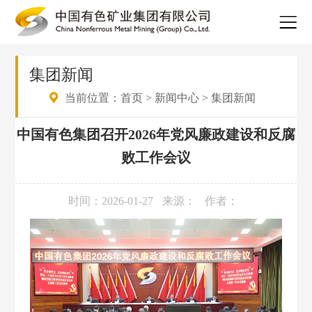
集团新闻
当前位置：
首页
>
新闻中心
>
集团新闻
中国有色集团召开2026年党风廉政建设和反腐
败工作会议
时间：2026-01-27
来源：
作者：