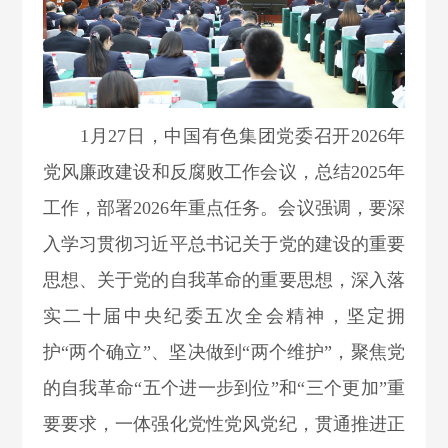
1月27日，中国有色集团党委召开2026年
党风廉政建设和反腐败工作会议，总结2025年
工作，部署2026年重点任务。会议强调，要深
入学习贯彻习近平总书记关于党的建设的重要
思想、关于党的自我革命的重要思想，深入落
实二十届中央纪委五次全会精神，坚定拥
护“两个确立”、坚决做到“两个维护”，聚焦党
的自我革命“五个进一步到位”和“三个更加”重
要要求，一体强化党性党风党纪，贯通推进正