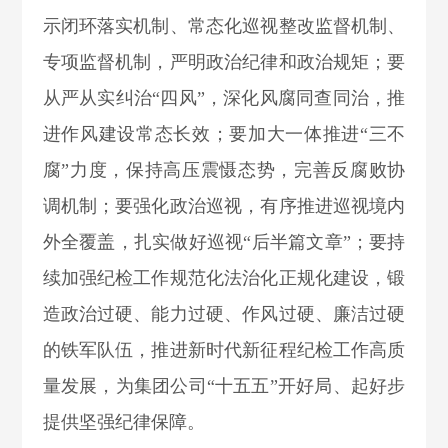
示闭环落实机制、常态化巡视整改监督机制、
专项监督机制，严明政治纪律和政治规矩；要
从严从实纠治“四风”，深化风腐同查同治，推
进作风建设常态长效；要
加大一体推进
“三不
腐”
力度
，保持高压震慑态势，完善反腐败协
调机制；要强化政治巡视，有序推进巡视境内
外全覆盖，扎实做好巡视“后半篇文章”；要持
续加强纪检工作规范化法治化正规化建设，锻
造政治过硬、能力过硬、作风过硬、廉洁过硬
的铁军队伍，
推进新时代新征程纪检工作高质
量发展，为集团公司“十五五”开好局、起好步
提供坚强
纪律保障。