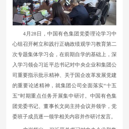
4月28
日，中国有色集团党委理论学习中
心组召开树立和践行正确政绩观
学习教育第二
次专题
集体学习会，在前期自学的基础上，
深
入学习领会习近平总书记对中央企业和集团公
司重要指示批示精神、
关于国企改革发展党建
的重要论述精神，就集团公司
全面落实“
十五
五”时期重点任务开展集中研讨。
中国有色集
团党委书记、董事长文岗主持会议并领学，党
委班子成员逐一领学相关内容并作研讨发言。