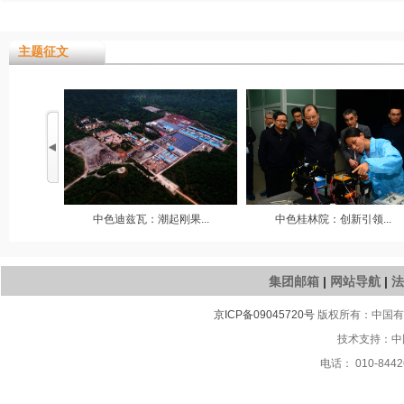
主题征文
化管...
中色迪兹瓦：潮起刚果...
中色桂林院：创新引领...
集团邮箱
|
网站导航
|
法
京ICP备09045720号
版权所有：中国有色
技术支持：中
电话： 010-8442