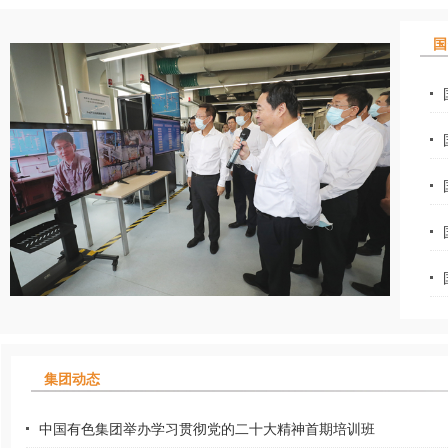
国
集团动态
中国有色集团举办学习贯彻党的二十大精神首期培训班